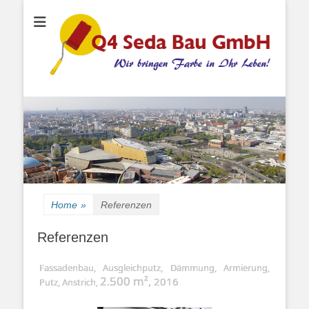
Wir bringen Farbe in Ihr Leben!
Q4 Seda Bau
GmbH
Home
»
Referenzen
Referenzen
Fassadenbau, Ausgleichputz, Dämmung, Armierung,
2.500 m²,
2016
Putz, Anstrich,