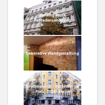
Wedding Stuck-
Fassadensanierung
Dekorative Wandgestaltung
Straßmannstr./ Petersburger
Platz, 10249 Berlin