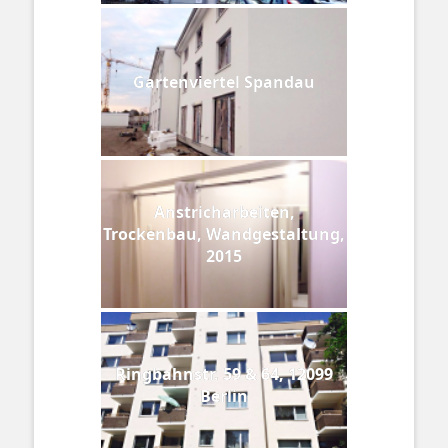
Gartenviertel Spandau
Anstricharbeiten,
Trockenbau, Wandgestaltung,
2015
Ringbahnstr. 59 & 64, 12099
Berlin