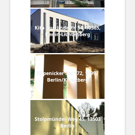
Kita Gottlindestr. 54, 10365,
Berlin-Lichtenberg
Köpenicker Str. 172, 10997
Berlin/Kreuzberg
Stolpmünder Weg 45, 13503
Berlin