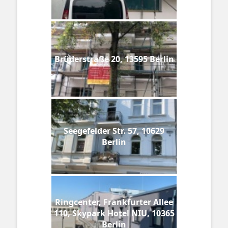
Brüderstraße 20, 13595 Berlin
Seegefelder Str. 57, 10629
Berlin
Ringcenter, Frankfurter Allee
110, Skypark Hotel NIU, 10365
Berlin