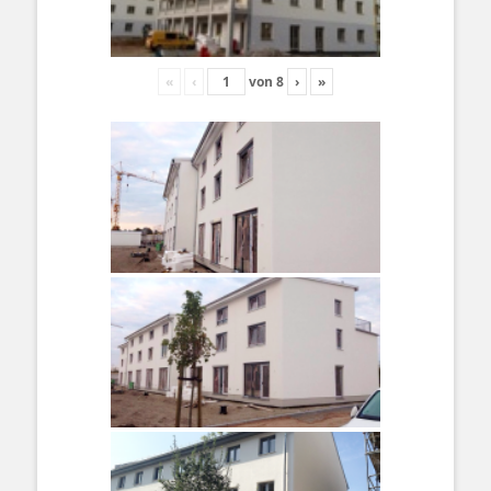
«
‹
von
8
›
»