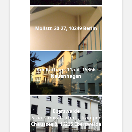
Mollstr. 20-27, 10249 Berlin
Am Rathaus 11a-d, 15366
Neuenhagen
Eberswalde
Staatsanwaltschaft, Tramper
Chaussee 8, 16225 Eberswalde