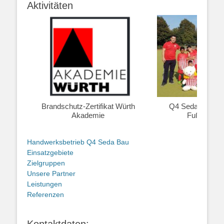
Aktivitäten
Brandschutz-Zertifikat Würth
Q4 Seda Bau G
Akademie
Fußballman
Handwerksbetrieb Q4 Seda Bau
Einsatzgebiete
Zielgruppen
Unsere Partner
Leistungen
Referenzen
Kontaktdaten: