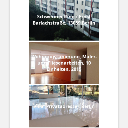
Schweriner Ring / Ernst
Barlachstraße, 13059 Berlin
Wohnungssanierung, Maler-
und Fliesenarbeiten, 10
Einheiten, 2015
Villa (Privatadresse), Berlin